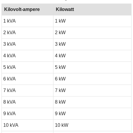
Kilovolt-ampere
Kilowatt
1 kVA
1 kW
2 kVA
2 kW
3 kVA
3 kW
4 kVA
4 kW
5 kVA
5 kW
6 kVA
6 kW
7 kVA
7 kW
8 kVA
8 kW
9 kVA
9 kW
10 kVA
10 kW