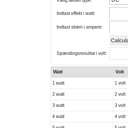
Vælg aktuel type:
Indtast effekt i watt:
Indtast strøm i ampere:
Spændingsresultat i volt:
Watt
Volt
1 watt
1 volt
2 watt
2 volt
3 watt
3 volt
4 watt
4 volt
5 watt
5 volt