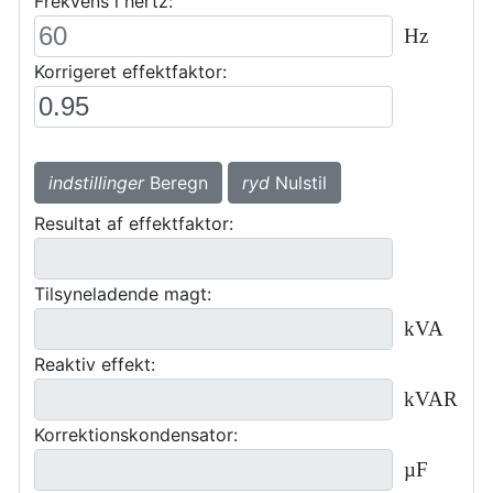
Frekvens i hertz:
Hz
Korrigeret effektfaktor:
indstillinger
Beregn
ryd
Nulstil
Resultat af effektfaktor:
Tilsyneladende magt:
kVA
Reaktiv effekt:
kVAR
Korrektionskondensator:
µF