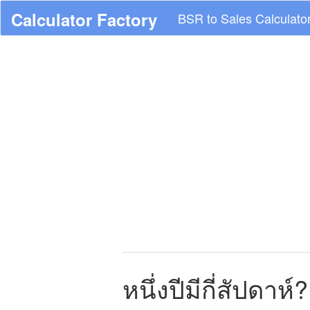
Calculator Factory
BSR to Sales Calculato
หนึ่งปีมีกี่สัปดาห์?