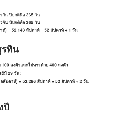
วกัน ปีปกติคือ 365 วัน
วกัน ปีปกติคือ 365 วัน
ปดาห์) = 52,143 สัปดาห์ = 52 สัปดาห์ + 1 วัน
ุรทิน
ด้วย 100 ลงตัวและไม่หารด้วย 400 ลงตัว
ธ์มี 29 วัน:
ต่อสัปดาห์) = 52.286 สัปดาห์ = 52 สัปดาห์ + 2 วัน
งปี