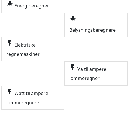
wb_incandescent
Energiberegner
wb_incandescent
Belysningsberegnere
flash_on
Elektriske
regnemaskiner
flash_on
Va til ampere
lommeregner
flash_on
Watt til ampere
lommeregnere