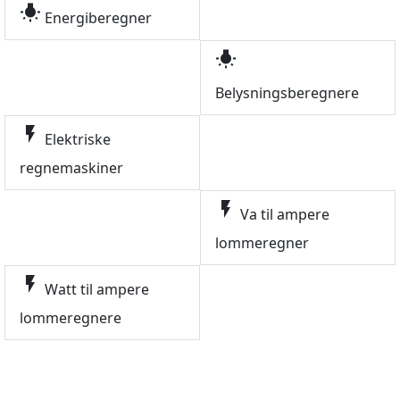
wb_incandescent
Energiberegner
wb_incandescent
Belysningsberegnere
flash_on
Elektriske
regnemaskiner
flash_on
Va til ampere
lommeregner
flash_on
Watt til ampere
lommeregnere